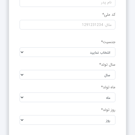
کد ملی*
جنسیت*
سال تولد*
ماه تولد*
روز تولد*